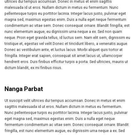
ultrices dui tempus accumsan. Donec in metus et enim sagittis
malesuada id ut eros. Nullam dictum in metus eu fermentum. Nunc
pellentesque turpis eu porttitor lacinia. Integer lacus justo, pulvinar eget
magna sed, maximus egestas enim. Duis a nulla eget neque fermentum
condimentum ac vitae sem. Donec consequat ornare. Blandit fringilla, est
nunc elementum augue, eu dignissim urna neque a ex. Sed non quam
neque. Proin eget gravida tellus, id luctus sem. Nam elit sem, dignissim eu
tristique et, egestas vel velit.Donec et tincidunt libero, a venenatis augue.
Donec ac vestibulum ante, et luctus lacus. Morbi aliquet quis tortor at
fringilla. Integer erat sapien, consequat sit amet lacus ut, ullamcorper
hendrerit eros. Duis finibus efficitur turpis a porta. Sed ultricies, mauris ut
dictum blandit, ex mi finibus risus.
Nanga Parbat
Ut suscipit velit ultrices dui tempus accumsan. Donec in metus et enim
sagittis malesuada id ut eros. Nullam dictum in metus eu fermentum.
Nunc pellentesque turpis eu porttitor lacinia. Integer lacus justo, pulvinar
eget magna sed, maximus egestas enim. Duis a nulla eget neque
fermentum condimentum ac vitae sem. Donec consequat ornare. Blandit
fringilla, est nunc elementum augue, eu dignissim urna neque a ex. Sed