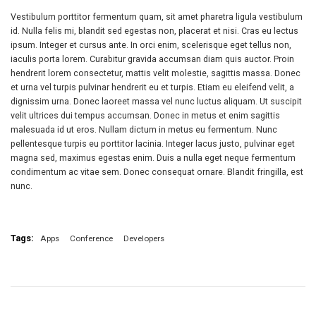
Vestibulum porttitor fermentum quam, sit amet pharetra ligula vestibulum
id. Nulla felis mi, blandit sed egestas non, placerat et nisi. Cras eu lectus
ipsum. Integer et cursus ante. In orci enim, scelerisque eget tellus non,
iaculis porta lorem. Curabitur gravida accumsan diam quis auctor. Proin
hendrerit lorem consectetur, mattis velit molestie, sagittis massa. Donec
et urna vel turpis pulvinar hendrerit eu et turpis. Etiam eu eleifend velit, a
dignissim urna. Donec laoreet massa vel nunc luctus aliquam. Ut suscipit
velit ultrices dui tempus accumsan. Donec in metus et enim sagittis
malesuada id ut eros. Nullam dictum in metus eu fermentum. Nunc
pellentesque turpis eu porttitor lacinia. Integer lacus justo, pulvinar eget
magna sed, maximus egestas enim. Duis a nulla eget neque fermentum
condimentum ac vitae sem. Donec consequat ornare. Blandit fringilla, est
nunc.
Tags:
Apps
Conference
Developers