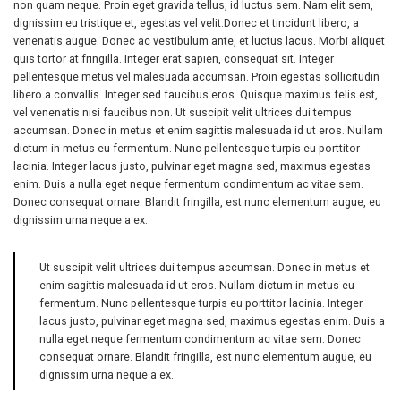
non quam neque. Proin eget gravida tellus, id luctus sem. Nam elit sem,
dignissim eu tristique et, egestas vel velit.Donec et tincidunt libero, a
venenatis augue. Donec ac vestibulum ante, et luctus lacus. Morbi aliquet
quis tortor at fringilla. Integer erat sapien, consequat sit. Integer
pellentesque metus vel malesuada accumsan. Proin egestas sollicitudin
libero a convallis. Integer sed faucibus eros. Quisque maximus felis est,
vel venenatis nisi faucibus non. Ut suscipit velit ultrices dui tempus
accumsan. Donec in metus et enim sagittis malesuada id ut eros. Nullam
dictum in metus eu fermentum. Nunc pellentesque turpis eu porttitor
lacinia. Integer lacus justo, pulvinar eget magna sed, maximus egestas
enim. Duis a nulla eget neque fermentum condimentum ac vitae sem.
Donec consequat ornare. Blandit fringilla, est nunc elementum augue, eu
dignissim urna neque a ex.
Ut suscipit velit ultrices dui tempus accumsan. Donec in metus et
enim sagittis malesuada id ut eros. Nullam dictum in metus eu
fermentum. Nunc pellentesque turpis eu porttitor lacinia. Integer
lacus justo, pulvinar eget magna sed, maximus egestas enim. Duis a
nulla eget neque fermentum condimentum ac vitae sem. Donec
consequat ornare. Blandit fringilla, est nunc elementum augue, eu
dignissim urna neque a ex.