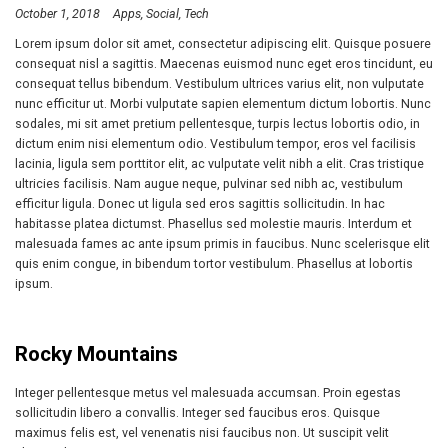
October 1, 2018
Apps
Social
Tech
Lorem ipsum dolor sit amet, consectetur adipiscing elit. Quisque posuere
consequat nisl a sagittis. Maecenas euismod nunc eget eros tincidunt, eu
consequat tellus bibendum. Vestibulum ultrices varius elit, non vulputate
nunc efficitur ut. Morbi vulputate sapien elementum dictum lobortis. Nunc
sodales, mi sit amet pretium pellentesque, turpis lectus lobortis odio, in
dictum enim nisi elementum odio. Vestibulum tempor, eros vel facilisis
lacinia, ligula sem porttitor elit, ac vulputate velit nibh a elit. Cras tristique
ultricies facilisis. Nam augue neque, pulvinar sed nibh ac, vestibulum
efficitur ligula. Donec ut ligula sed eros sagittis sollicitudin. In hac
habitasse platea dictumst. Phasellus sed molestie mauris. Interdum et
malesuada fames ac ante ipsum primis in faucibus. Nunc scelerisque elit
quis enim congue, in bibendum tortor vestibulum. Phasellus at lobortis
ipsum.
Rocky Mountains
Integer pellentesque metus vel malesuada accumsan. Proin egestas
sollicitudin libero a convallis. Integer sed faucibus eros. Quisque
maximus felis est, vel venenatis nisi faucibus non. Ut suscipit velit